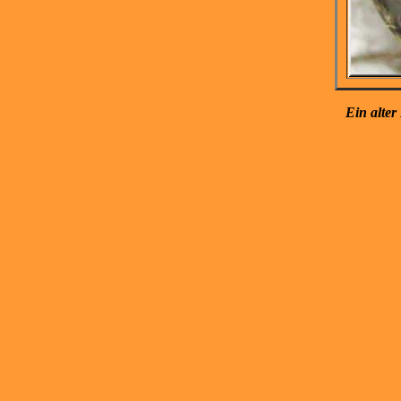
E
in alter