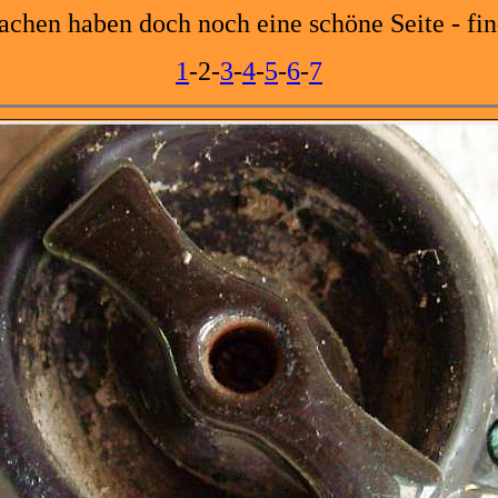
achen haben doch noch eine schöne Seite - fin
1
-2-
3
-
4
-
5
-
6
-
7